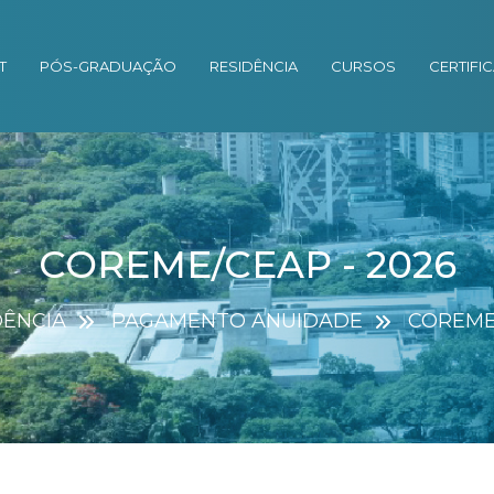
T
PÓS-GRADUAÇÃO
RESIDÊNCIA
CURSOS
CERTIFI
COREME/CEAP - 2026
DÊNCIA
PAGAMENTO ANUIDADE
COREME/