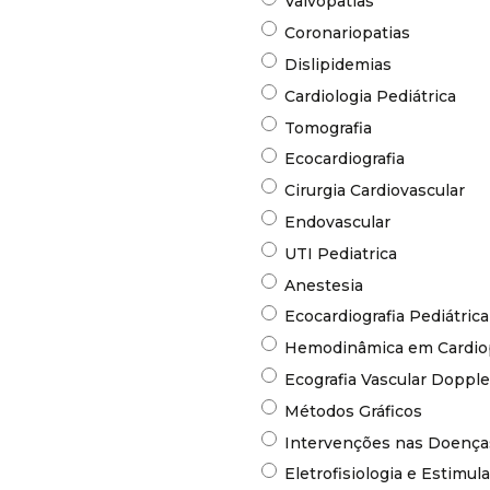
Valvopatias
Coronariopatias
Dislipidemias
Cardiologia Pediátrica
Tomografia
Ecocardiografia
Cirurgia Cardiovascular
Endovascular
UTI Pediatrica
Anestesia
Ecocardiografia Pediátrica
Hemodinâmica em Cardiop
Ecografia Vascular Dopple
Métodos Gráficos
Intervenções nas Doenças
Eletrofisiologia e Estimula