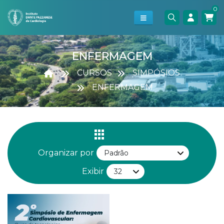
0
ENFERMAGEM
CURSOS
SIMPÓSIOS
ENFERMAGEM
Organizar por
Exibir